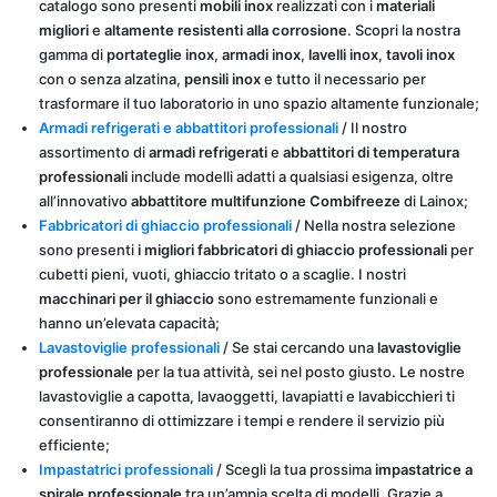
catalogo sono presenti
mobili inox
realizzati con i
materiali
migliori
e
altamente resistenti alla corrosione
. Scopri la nostra
gamma di
portateglie inox
,
armadi inox
,
lavelli inox
,
tavoli inox
con o senza alzatina,
pensili inox
e tutto il necessario per
trasformare il tuo laboratorio in uno spazio altamente funzionale;
Armadi refrigerati e abbattitori professionali
/ Il nostro
assortimento di
armadi refrigerati
e
abbattitori di temperatura
professionali
include modelli adatti a qualsiasi esigenza, oltre
all’innovativo
abbattitore multifunzione Combifreeze
di Lainox;
Fabbricatori di ghiaccio professionali
/ Nella nostra selezione
sono presenti
i migliori fabbricatori di ghiaccio professionali
per
cubetti pieni, vuoti, ghiaccio tritato o a scaglie. I nostri
macchinari per il ghiaccio
sono estremamente funzionali e
hanno un’elevata capacità;
Lavastoviglie professionali
/ Se stai cercando una
lavastoviglie
professionale
per la tua attività, sei nel posto giusto. Le nostre
lavastoviglie a capotta, lavaoggetti, lavapiatti e lavabicchieri ti
consentiranno di ottimizzare i tempi e rendere il servizio più
efficiente;
Impastatrici professionali
/ Scegli la tua prossima
impastatrice a
spirale professionale
tra un’ampia scelta di modelli. Grazie a