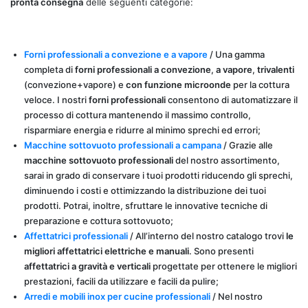
pronta consegna
delle seguenti categorie:
Forni professionali a convezione e a vapore
/ Una gamma
completa di
forni professionali a convezione
,
a vapore
,
trivalenti
(convezione+vapore) e
con funzione microonde
per la cottura
veloce. I nostri
forni professionali
consentono di automatizzare il
processo di cottura mantenendo il massimo controllo,
risparmiare energia e ridurre al minimo sprechi ed errori;
Macchine sottovuoto professionali a campana
/ Grazie alle
macchine sottovuoto professionali
del nostro assortimento,
sarai in grado di conservare i tuoi prodotti riducendo gli sprechi,
diminuendo i costi e ottimizzando la distribuzione dei tuoi
prodotti. Potrai, inoltre, sfruttare le innovative tecniche di
preparazione e cottura sottovuoto;
Affettatrici professionali
/ All’interno del nostro catalogo trovi
le
migliori affettatrici elettriche e manuali
. Sono presenti
affettatrici a gravità e verticali
progettate per ottenere le migliori
prestazioni, facili da utilizzare e facili da pulire;
Arredi e mobili inox per cucine professionali
/ Nel nostro