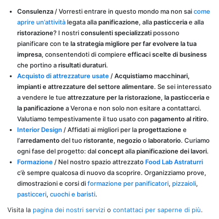
Consulenza
/ Vorresti entrare in questo mondo ma non sai
come
aprire un’attività
legata alla
panificazione
, alla
pasticceria
e alla
ristorazione
? I nostri
consulenti specializzati
possono
pianificare con te
la strategia migliore per far evolvere la tua
impresa
, consentendoti di compiere
efficaci scelte di business
che portino a
risultati duraturi
.
Acquisto di attrezzature usate
/
Acquistiamo
macchinari,
impianti e attrezzature del settore alimentare
. Se sei interessato
a vendere le tue
attrezzature per la ristorazione
,
la pasticceria
e
la panificazione
a Verona e non solo non esitare a contattarci.
Valutiamo tempestivamente il tuo usato con
pagamento al ritiro
.
Interior Design
/ Affidati ai migliori per la
progettazione
e
l’
arredamento
del tuo
ristorante
,
negozio
o
laboratorio
. Curiamo
ogni fase del progetto: dal
concept
alla
pianificazione dei lavori
.
Formazione
/ Nel nostro spazio attrezzato
Food Lab Astraturri
c’è sempre qualcosa di nuovo da scoprire. Organizziamo prove,
dimostrazioni e corsi di
formazione per panificatori
,
pizzaioli
,
pasticceri
,
cuochi e baristi
.
Visita la
pagina dei nostri servizi
o
contattaci per saperne di più
.