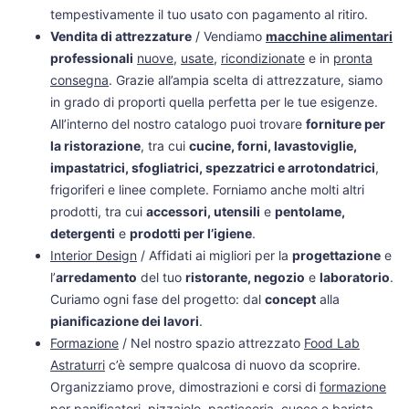
tempestivamente il tuo usato con pagamento al ritiro.
Vendita di attrezzature
/ Vendiamo
macchine alimentari
professionali
nuove
,
usate
,
ricondizionate
e in
pronta
consegna
. Grazie all’ampia scelta di attrezzature, siamo
in grado di proporti quella perfetta per le tue esigenze.
All’interno del nostro catalogo puoi trovare
forniture per
la ristorazione
, tra cui
cucine, forni, lavastoviglie,
impastatrici, sfogliatrici, spezzatrici e arrotondatrici
,
frigoriferi e linee complete. Forniamo anche molti altri
prodotti, tra cui
accessori, utensili
e
pentolame,
detergenti
e
prodotti per l’igiene
.
Interior Design
/ Affidati ai migliori per la
progettazione
e
l’
arredamento
del tuo
ristorante, negozio
e
laboratorio
.
Curiamo ogni fase del progetto: dal
concept
alla
pianificazione dei lavori
.
Formazione
/ Nel nostro spazio attrezzato
Food Lab
Astraturri
c’è sempre qualcosa di nuovo da scoprire.
Organizziamo prove, dimostrazioni e corsi di
formazione
per panificatori
,
pizzaiolo
,
pasticceria
,
cuoco e barista
.