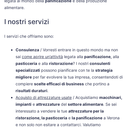
legata al mondo della
panificazione
e della produzione
alimentare.
I nostri servizi
I servizi che offriamo sono:
Consulenza
/ Vorresti entrare in questo mondo ma non
sai
come aprire un’attività
legata alla
panificazione,
alla
pasticceria
e alla
ristorazione
? I nostri
consulenti
specializzati
possono pianificare con te la
strategia
migliore
per far evolvere la tua impresa, consentendoti di
compiere
scelte efficaci di business
che portino a
risultati duraturi
.
Acquisto di attrezzature usate
/ Acquistiamo
macchinari,
impianti
e
attrezzature
del
settore alimentare
. Se sei
interessato a vendere le tue
attrezzature per la
ristorazione, la pasticceria
e
la panificazione
a Verona
e non solo non esitare a contattarci. Valutiamo