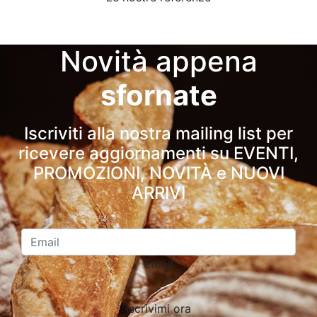
Novità appena
sfornate
Iscriviti alla nostra mailing list per
ricevere aggiornamenti su EVENTI,
PROMOZIONI, NOVITÀ e NUOVI
ARRIVI
Email
Iscrivimi ora