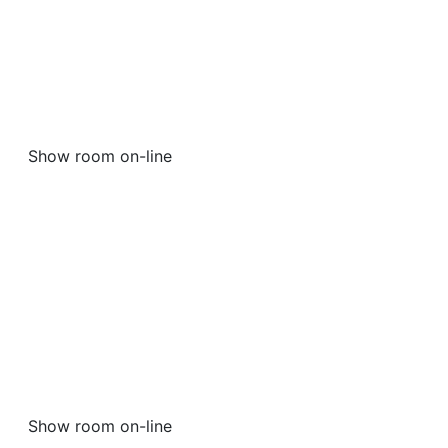
Oltre le attrezzature professionali un
sistema
prodotto-servizio d’eccellenza dal
1970
Show room on-line
The Touch
Revolution
NABOO
In anteprima la nuova generazione
di forni touch-screen di LAINOX
Show room on-line